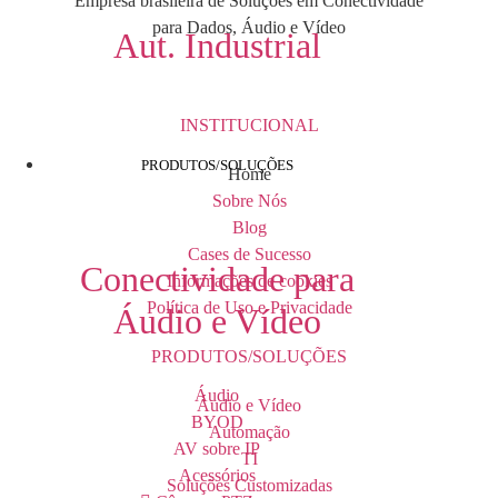
Empresa brasileira de Soluções em Conectividade
para Dados, Áudio e Vídeo
Aut. Industrial
INSTITUCIONAL
PRODUTOS/SOLUÇÕES
Home
Sobre Nós
Blog
Cases de Sucesso
Conectividade para
Informações de cookies
Política de Uso e Privacidade
Áudio e Vídeo
PRODUTOS/SOLUÇÕES
Áudio
Áudio e Vídeo
BYOD
Automação
AV sobre IP
TI
Acessórios
Soluções Customizadas