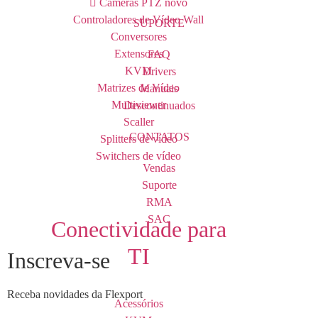
Câmeras PTZ
novo
Controladores de Vídeo Wall
SUPORTE
Conversores
Extensores
FAQ
KVM
Drivers
Matrizes de Vídeo
Manuais
Multiviewer
Descontinuados
Scaller
CONTATOS
Splitters de vídeo
Switchers de vídeo
Vendas
Suporte
RMA
SAC
Conectividade para
TI
Inscreva-se
Receba novidades da Flexport
Acessórios