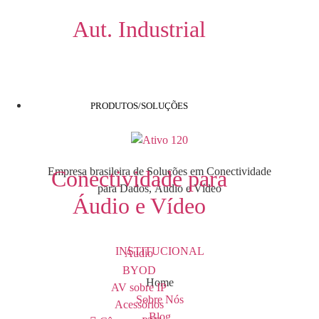
Aut. Industrial
PRODUTOS/SOLUÇÕES
Empresa brasileira de Soluções em Conectividade
Conectividade para
para Dados, Áudio e Vídeo
Áudio e Vídeo
INSTITUCIONAL
Áudio
BYOD
Home
AV sobre IP
Sobre Nós
Acessórios
Blog