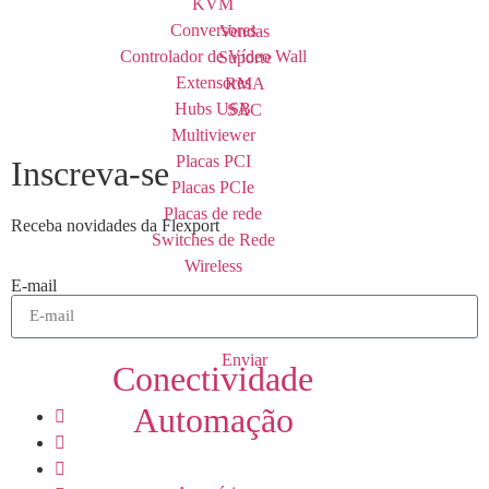
KVM
Conversores
Vendas
Controlador de Vídeo Wall
Suporte
Extensores
RMA
Hubs USB
SAC
Multiviewer
Placas PCI
Inscreva-se
Placas PCIe
Placas de rede
Receba novidades da Flexport
Switches de Rede
Wireless
E-mail
Enviar
Conectividade
Automação