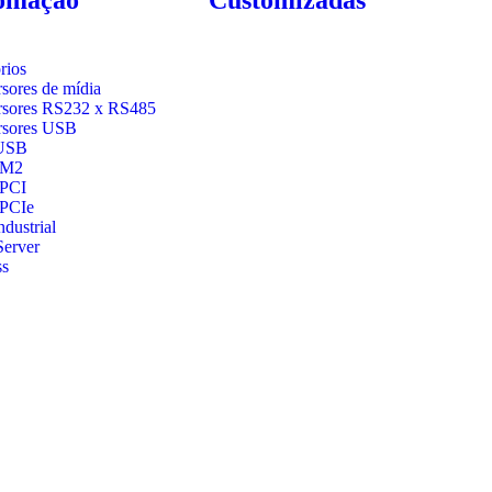
rios
sores de mídia
sores RS232 x RS485
rsores USB
USB
 M2
 PCI
 PCIe
dustrial
Server
ss