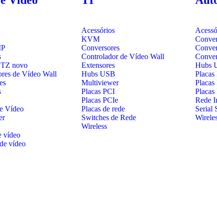
Acessórios
Acessó
KVM
Conver
IP
Conversores
Conver
s
Controlador de Vídeo Wall
Conve
PTZ
novo
Extensores
Hubs 
ores de Vídeo Wall
Hubs USB
Placas
es
Multiviewer
Placas
s
Placas PCI
Placas
Placas PCIe
Rede In
de Vídeo
Placas de rede
Serial 
er
Switches de Rede
Wirele
Wireless
e vídeo
de vídeo