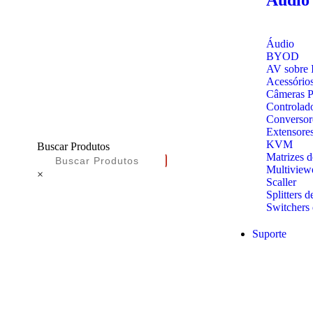
Áudio
BYOD
AV sobre 
Acessório
Câmeras 
Controlad
Conversor
Extensore
KVM
Buscar Produtos
Matrizes 
Multiview
×
Scaller
Splitters d
Switchers 
Suporte