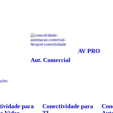
AV PRO
Aut. Comercial
uções
ividade para
Conectividade para
Con
e Vídeo
TI
Aut