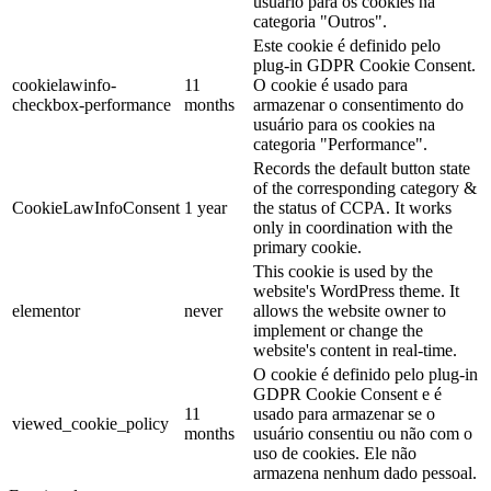
usuário para os cookies na
categoria "Outros".
Este cookie é definido pelo
plug-in GDPR Cookie Consent.
cookielawinfo-
11
O cookie é usado para
checkbox-performance
months
armazenar o consentimento do
usuário para os cookies na
categoria "Performance".
Records the default button state
of the corresponding category &
CookieLawInfoConsent
1 year
the status of CCPA. It works
only in coordination with the
primary cookie.
This cookie is used by the
website's WordPress theme. It
elementor
never
allows the website owner to
implement or change the
website's content in real-time.
O cookie é definido pelo plug-in
GDPR Cookie Consent e é
11
usado para armazenar se o
viewed_cookie_policy
months
usuário consentiu ou não com o
uso de cookies. Ele não
armazena nenhum dado pessoal.