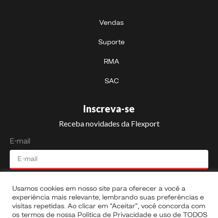
Vendas
Suporte
RMA
SAC
Inscreva-se
Receba novidades da Flexport
E-mail
Enviar
Usamos cookies em nosso site para oferecer a você a
experiência mais relevante, lembrando suas preferências e
visitas repetidas. Ao clicar em “Aceitar”, você concorda com
os termos de nossa Política de Privacidade e uso de TODOS