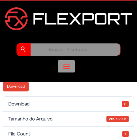
Download
Download
8
Tamanho do Arquivo
289.92 KB
File Count
1