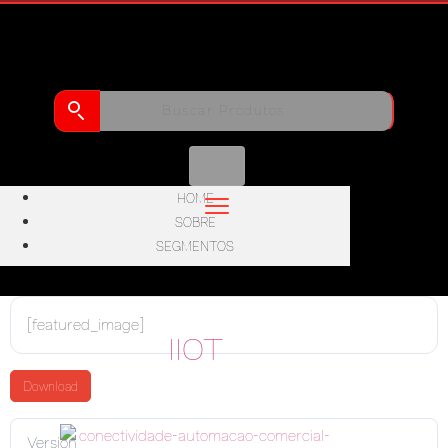
HOME
SOBRE
SEGMENTOS
[featured_image]
IIOT
Download
Version