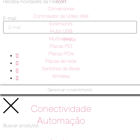
KVM
Receba novidades da Flexport
Conversores
Controlador de Vídeo Wall
E-mail
Extensores
Hubs USB
Multiviewer
Enviar
Placas PCI
Placas PCIe
Placas de rede
Switches de Rede
Wireless
Gerenciar consentimento
Conectividade
Automação
Buscar produtos