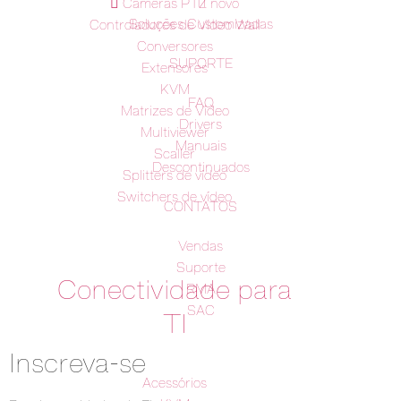
TI
Câmeras PTZ
novo
Soluções Customizadas
Controladores de Vídeo Wall
Conversores
SUPORTE
Extensores
KVM
FAQ
Matrizes de Vídeo
Drivers
Multiviewer
Manuais
Scaller
Descontinuados
Splitters de vídeo
Switchers de vídeo
CONTATOS
Vendas
Suporte
Conectividade para
RMA
SAC
TI
Inscreva-se
Acessórios