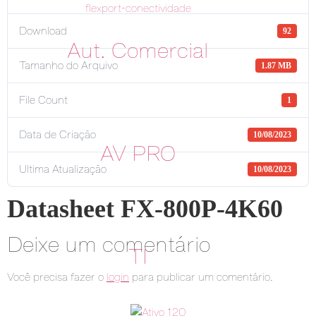
Download
92
Aut. Comercial
Tamanho do Arquivo
1.87 MB
File Count
1
Data de Criação
10/08/2023
AV PRO
Ultima Atualização
10/08/2023
Datasheet FX-800P-4K60
Deixe um comentário
TI
Você precisa fazer o
login
para publicar um comentário.