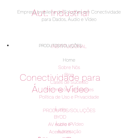
Aut. Industrial
Empresa brasileira de Soluções em Conectividade
para Dados, Áudio e Vídeo
INSTITUCIONAL
PRODUTOS/SOLUÇÕES
Home
Sobre Nós
Conectividade para
Blog
Cases de Sucesso
Áudio e Vídeo
Informações de cookies
Política de Uso e Privacidade
Áudio
PRODUTOS/SOLUÇÕES
BYOD
Áudio e Vídeo
AV sobre IP
Automação
Acessórios