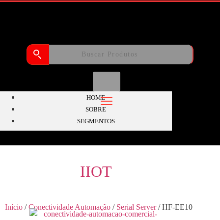
HOME
SOBRE
SEGMENTOS
IIOT
Início
/
Conectividade Automação
/
Serial Server
/ HF-EE10