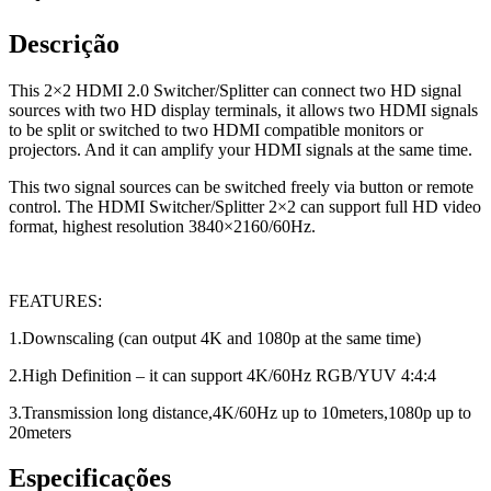
Descrição
This 2×2 HDMI 2.0 Switcher/Splitter can connect two HD signal
sources with two HD display terminals, it allows two HDMI signals
to be split or switched to two HDMI compatible monitors or
projectors. And it can amplify your HDMI signals at the same time.
This two signal sources can be switched freely via button or remote
control. The HDMI Switcher/Splitter 2×2 can support full HD video
format, highest resolution 3840×2160/60Hz.
FEATURES:
1.Downscaling (can output 4K and 1080p at the same time)
2.High Definition – it can support 4K/60Hz RGB/YUV 4:4:4
3.Transmission long distance,4K/60Hz up to 10meters,1080p up to
20meters
Especificações