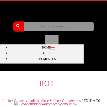
HOME
SOBRE
SEGMENTOS
IIOT
Início
/
Conectividade Áudio e Vídeo
/
Conversores
/ FX-HAC01