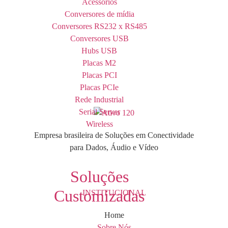
Acessórios
Conversores de mídia
Conversores RS232 x RS485
Conversores USB
Hubs USB
Placas M2
Placas PCI
Placas PCIe
Rede Industrial
Serial Server
Wireless
Empresa brasileira de Soluções em Conectividade
para Dados, Áudio e Vídeo
Soluções
Customizadas
INSTITUCIONAL
Home
Sobre Nós