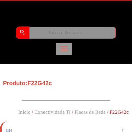
Produto:F22G42c
Início
/
Conectividade TI
/
Placas de Rede
/ F22G42c