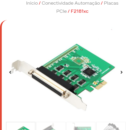
Início
/
Conectividade Automação
/
Placas
PCIe
/ F2181xc