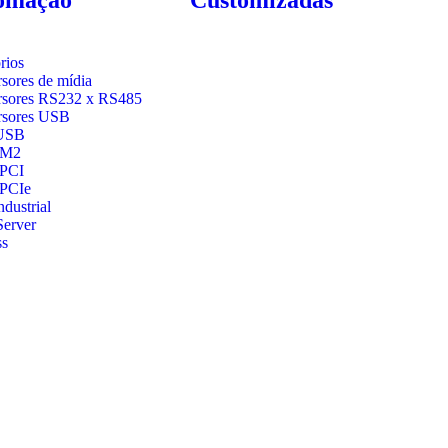
rios
sores de mídia
sores RS232 x RS485
rsores USB
USB
 M2
 PCI
 PCIe
dustrial
Server
ss