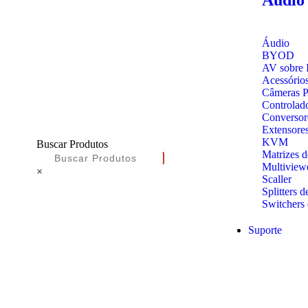
Áudio
BYOD
AV sobre 
Acessório
Câmeras 
Controlad
Conversor
Extensore
KVM
Buscar Produtos
Matrizes 
Multiview
×
Scaller
Splitters d
Switchers 
Suporte