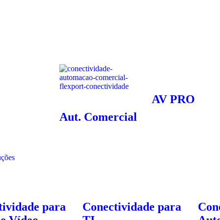
AV PRO
Aut. Comercial
uções
ividade para
Conectividade para
Con
e Vídeo
TI
Aut