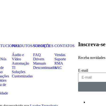
Inscreva-se
ITUCIONAL
PRODUTOS/SOLUÇÕES
SUPORTE
CONTATOS
Áudio e
FAQ
Vendas
Receba novidades 
 Nós
Vídeo
Drivers
Suporte
Automação
Manuais
RMA
 de
TI
Descontinuados
SAC
E-mail
so
Soluções
mações
Customizadas
okies
ca de
cidade
te desenvolvido por
Leader Tecnologia