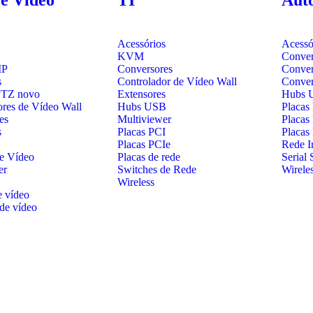
Acessórios
Acessó
KVM
Conver
IP
Conversores
Conver
s
Controlador de Vídeo Wall
Conve
PTZ
novo
Extensores
Hubs 
ores de Vídeo Wall
Hubs USB
Placas
es
Multiviewer
Placas
s
Placas PCI
Placas
Placas PCIe
Rede In
de Vídeo
Placas de rede
Serial 
er
Switches de Rede
Wirele
Wireless
e vídeo
de vídeo