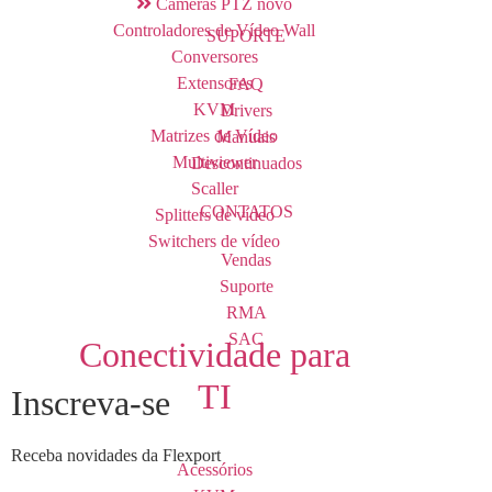
Câmeras PTZ
novo
Controladores de Vídeo Wall
SUPORTE
Conversores
Extensores
FAQ
KVM
Drivers
Matrizes de Vídeo
Manuais
Multiviewer
Descontinuados
Scaller
CONTATOS
Splitters de vídeo
Switchers de vídeo
Vendas
Suporte
RMA
SAC
Conectividade para
TI
Inscreva-se
Receba novidades da Flexport
Acessórios