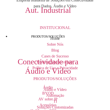
Empresa brasileira de Soluções em Conectividade
para Dados, Áudio e Vídeo
Aut. Industrial
INSTITUCIONAL
PRODUTOS/SOLUÇÕES
Home
Sobre Nós
Blog
Cases de Sucesso
Conectividade para
Informações de cookies
Política de Uso e Privacidade
Áudio e Vídeo
PRODUTOS/SOLUÇÕES
Áudio
Áudio e Vídeo
BYOD
Automação
AV sobre IP
TI
Acessórios
Soluções Customizadas