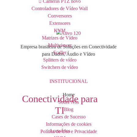
Câmeras PTZ
novo
Controladores de Vídeo Wall
Conversores
Extensores
KVM
Matrizes de Vídeo
Multiviewer
Empresa brasileira de Soluções em Conectividade
Scaller
para Dados, Áudio e Vídeo
Splitters de vídeo
Switchers de vídeo
INSTITUCIONAL
Home
Conectividade para
Sobre Nós
TI
Blog
Cases de Sucesso
Informações de cookies
Acessórios
Política de Uso e Privacidade