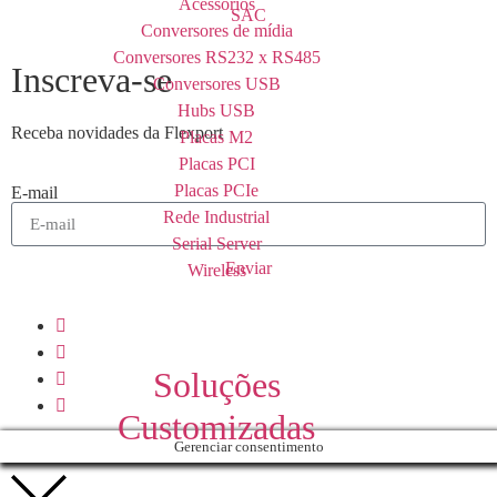
Acessórios
SAC
Conversores de mídia
Conversores RS232 x RS485
Inscreva-se
Conversores USB
Hubs USB
Receba novidades da Flexport
Placas M2
Placas PCI
Placas PCIe
E-mail
Rede Industrial
Serial Server
Enviar
Wireless
Soluções
Customizadas
Gerenciar consentimento