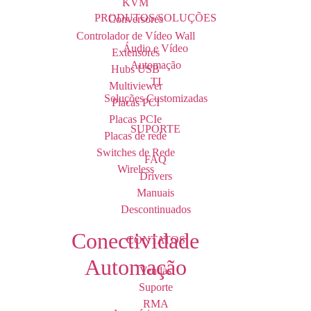
KVM
PRODUTOS/SOLUÇÕES
Conversores
Controlador de Vídeo Wall
Áudio e Vídeo
Extensores
Automação
Hubs USB
TI
Multiviewer
Soluções Customizadas
Placas PCI
Placas PCIe
SUPORTE
Placas de rede
Switches de Rede
FAQ
Wireless
Drivers
Manuais
Descontinuados
Conectividade
CONTATOS
Automação
Vendas
Suporte
RMA