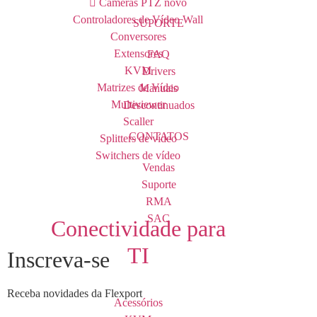
Câmeras PTZ
novo
Controladores de Vídeo Wall
SUPORTE
Conversores
Extensores
FAQ
KVM
Drivers
Matrizes de Vídeo
Manuais
Multiviewer
Descontinuados
Scaller
CONTATOS
Splitters de vídeo
Switchers de vídeo
Vendas
Suporte
RMA
SAC
Conectividade para
TI
Inscreva-se
Receba novidades da Flexport
Acessórios