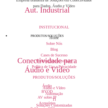
Empresa brasileira de Soluções em Conectividade
para Dados, Áudio e Vídeo
Aut. Industrial
INSTITUCIONAL
PRODUTOS/SOLUÇÕES
Home
Sobre Nós
Blog
Cases de Sucesso
Conectividade para
Informações de cookies
Política de Uso e Privacidade
Áudio e Vídeo
PRODUTOS/SOLUÇÕES
Áudio
Áudio e Vídeo
BYOD
Automação
AV sobre IP
TI
Acessórios
Soluções Customizadas