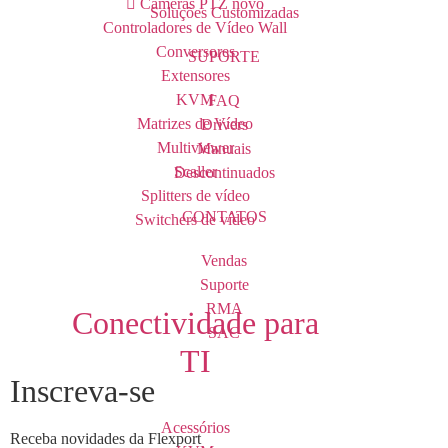
Câmeras PTZ
novo
Soluções Customizadas
Controladores de Vídeo Wall
Conversores
SUPORTE
Extensores
KVM
FAQ
Matrizes de Vídeo
Drivers
Multiviewer
Manuais
Scaller
Descontinuados
Splitters de vídeo
CONTATOS
Switchers de vídeo
Vendas
Suporte
RMA
Conectividade para
SAC
TI
Inscreva-se
Acessórios
Receba novidades da Flexport