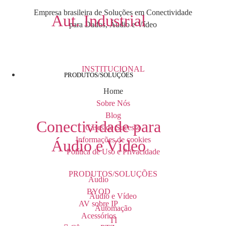
Empresa brasileira de Soluções em Conectividade
Aut. Industrial
para Dados, Áudio e Vídeo
INSTITUCIONAL
PRODUTOS/SOLUÇÕES
Home
Sobre Nós
Blog
Conectividade para
Cases de Sucesso
Informações de cookies
Áudio e Vídeo
Política de Uso e Privacidade
PRODUTOS/SOLUÇÕES
Áudio
BYOD
Áudio e Vídeo
AV sobre IP
Automação
Acessórios
TI