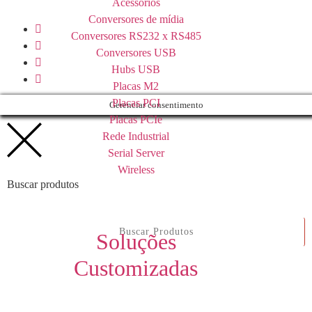
Acessórios
Conversores de mídia
Conversores RS232 x RS485
Conversores USB
Hubs USB
Placas M2
Placas PCI
Gerenciar consentimento
Placas PCIe
Rede Industrial
Serial Server
Wireless
Buscar produtos
Soluções
Customizadas