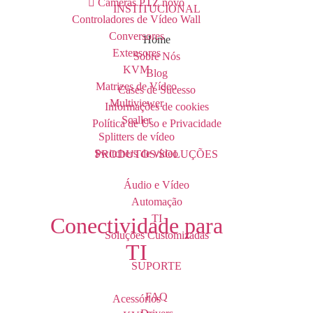
Câmeras PTZ
novo
INSTITUCIONAL
Controladores de Vídeo Wall
Conversores
Home
Extensores
Sobre Nós
KVM
Blog
Matrizes de Vídeo
Cases de Sucesso
Multiviewer
Informações de cookies
Scaller
Política de Uso e Privacidade
Splitters de vídeo
Switchers de vídeo
PRODUTOS/SOLUÇÕES
Áudio e Vídeo
Automação
TI
Conectividade para
Soluções Customizadas
TI
SUPORTE
FAQ
Acessórios