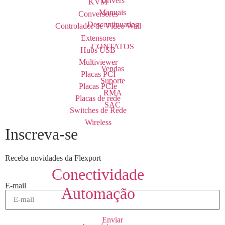
Drivers
KVM
Manuais
Conversores
Descontinuados
Controlador de Vídeo Wall
Extensores
CONTATOS
Hubs USB
Multiviewer
Vendas
Placas PCI
Suporte
Placas PCIe
RMA
Placas de rede
SAC
Switches de Rede
Wireless
Inscreva-se
Receba novidades da Flexport
Conectividade
E-mail
Automação
Enviar