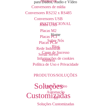
Acessórios
para Dados, Áudio e Vídeo
Conversores de mídia
Conversores RS232 x RS485
Conversores USB
INSTITUCIONAL
Hubs USB
Placas M2
Home
Placas PCI
Sobre Nós
Placas PCIe
Blog
Rede Industrial
Cases de Sucesso
Serial Server
Informações de cookies
Wireless
Política de Uso e Privacidade
PRODUTOS/SOLUÇÕES
Soluções
Áudio e Vídeo
Automação
Customizadas
TI
Soluções Customizadas