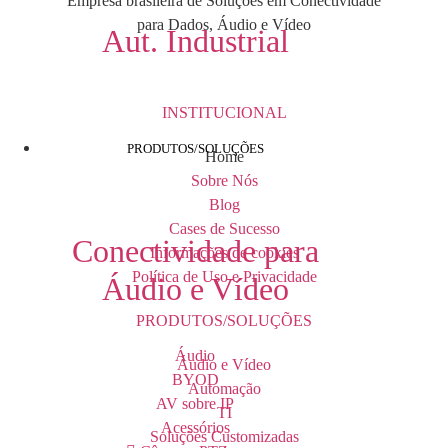
Empresa brasileira de Soluções em Conectividade
para Dados, Áudio e Vídeo
Aut. Industrial
INSTITUCIONAL
PRODUTOS/SOLUÇÕES
Home
Sobre Nós
Blog
Cases de Sucesso
Conectividade para
Informações de cookies
Política de Uso e Privacidade
Áudio e Vídeo
PRODUTOS/SOLUÇÕES
Áudio
Áudio e Vídeo
BYOD
Automação
AV sobre IP
TI
Acessórios
Soluções Customizadas