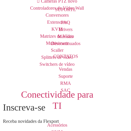
Câmeras PTZ
novo
Controladores de Vídeo Wall
SUPORTE
Conversores
Extensores
FAQ
KVM
Drivers
Matrizes de Vídeo
Manuais
Multiviewer
Descontinuados
Scaller
CONTATOS
Splitters de vídeo
Switchers de vídeo
Vendas
Suporte
RMA
SAC
Conectividade para
TI
Inscreva-se
Receba novidades da Flexport
Acessórios