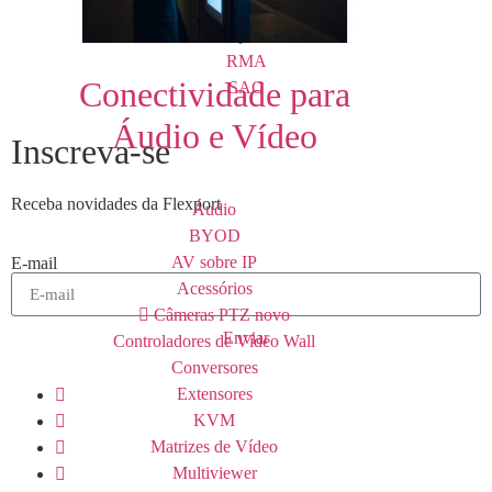
Vendas
Suporte
RMA
Conectividade para
SAC
Áudio e Vídeo
Inscreva-se
Receba novidades da Flexport
Áudio
BYOD
AV sobre IP
E-mail
Acessórios
Câmeras PTZ
novo
Enviar
Controladores de Vídeo Wall
Conversores
Extensores
KVM
Matrizes de Vídeo
Multiviewer