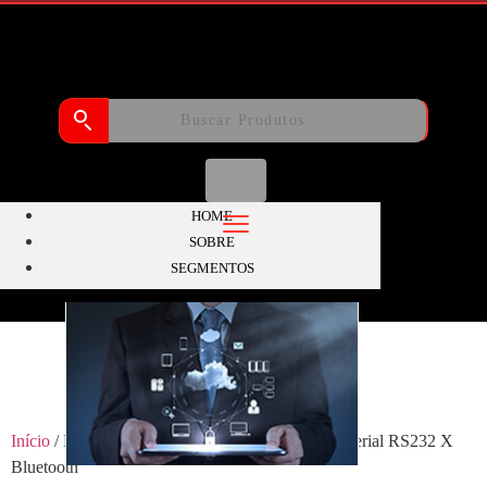
HOME
SOBRE
SEGMENTOS
Início
/ Produtos marcados com a tag “conversor serial RS232 X
Bluetooth”