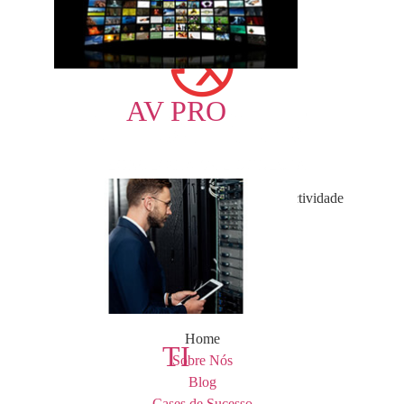
AV PRO
Empresa brasileira de Soluções em Conectividade
para Dados, Áudio e Vídeo
INSTITUCIONAL
Home
TI
Sobre Nós
Blog
Cases de Sucesso