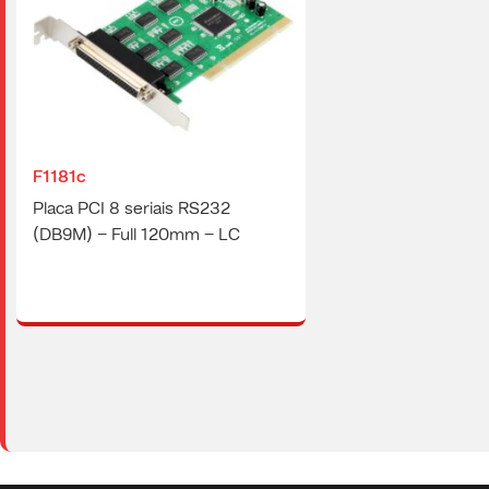
F1181c
Placa PCI 8 seriais RS232
(DB9M) – Full 120mm – LC