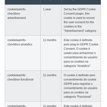
cookielawinfo-
1 year
Set by the GDPR Cookie
checkbox-
Consent plugin, this
advertisement
cookie is used to record
the user consent for the
cookies in the
"Advertisement" category .
cookielawinfo-
11 months
Este cookie é definido
checkbox-analytics
pelo plug-in GDPR Cookie
Consent. O cookie é
usado para armazenar o
consentimento do usuário
para os cookies na
categoria "Analytics".
cookielawinfo-
11 months
O cookie é definido pelo
checkbox-functional
consentimento do cookie
GDPR para registrar o
consentimento do usuário
para os cookies na
categoria "Funcional".
cookielawinfo-
11 months
Este cookie é definido