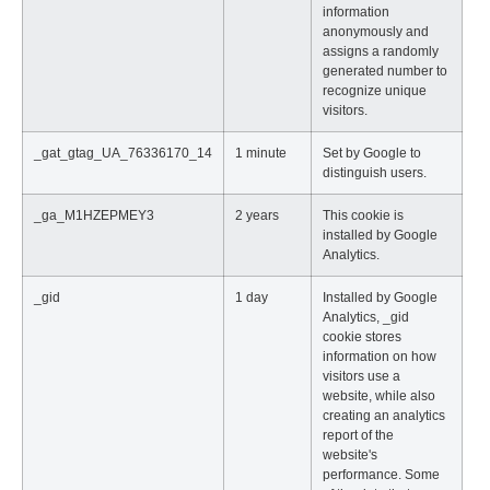
information
anonymously and
assigns a randomly
generated number to
recognize unique
visitors.
_gat_gtag_UA_76336170_14
1 minute
Set by Google to
distinguish users.
_ga_M1HZEPMEY3
2 years
This cookie is
installed by Google
Analytics.
_gid
1 day
Installed by Google
Analytics, _gid
cookie stores
information on how
visitors use a
website, while also
creating an analytics
report of the
website's
performance. Some