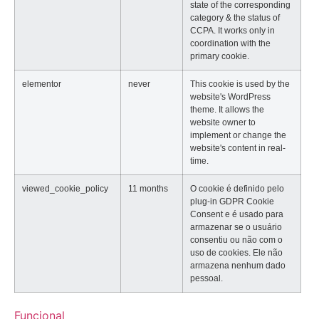
state of the corresponding
category & the status of
CCPA. It works only in
coordination with the
primary cookie.
elementor
never
This cookie is used by the
website's WordPress
theme. It allows the
website owner to
implement or change the
website's content in real-
time.
viewed_cookie_policy
11 months
O cookie é definido pelo
plug-in GDPR Cookie
Consent e é usado para
armazenar se o usuário
consentiu ou não com o
uso de cookies. Ele não
armazena nenhum dado
pessoal.
Funcional