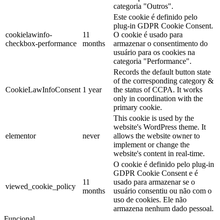
categoria "Outros".
Este cookie é definido pelo
plug-in GDPR Cookie Consent.
cookielawinfo-
11
O cookie é usado para
checkbox-performance
months
armazenar o consentimento do
usuário para os cookies na
categoria "Performance".
Records the default button state
of the corresponding category &
CookieLawInfoConsent
1 year
the status of CCPA. It works
only in coordination with the
primary cookie.
This cookie is used by the
website's WordPress theme. It
elementor
never
allows the website owner to
implement or change the
website's content in real-time.
O cookie é definido pelo plug-in
GDPR Cookie Consent e é
11
usado para armazenar se o
viewed_cookie_policy
months
usuário consentiu ou não com o
uso de cookies. Ele não
armazena nenhum dado pessoal.
Funcional