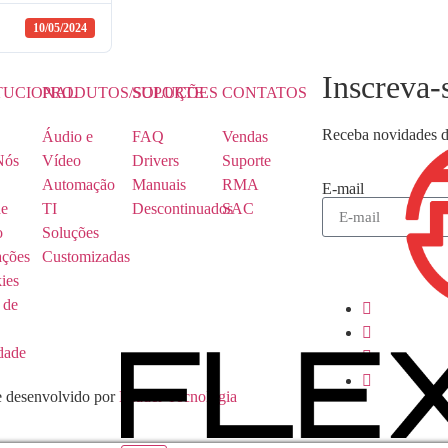
10/05/2024
Inscreva-
ITUCIONAL
PRODUTOS/SOLUÇÕES
SUPORTE
CONTATOS
Receba novidades d
Áudio e
FAQ
Vendas
Nós
Vídeo
Drivers
Suporte
Automação
Manuais
RMA
E-mail
de
TI
Descontinuados
SAC
o
Soluções
ações
Customizadas
ies
 de
dade
 desenvolvido por
Leader Tecnologia