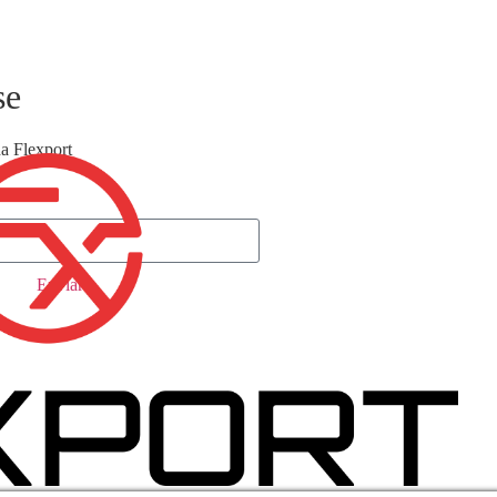
se
a Flexport
Enviar