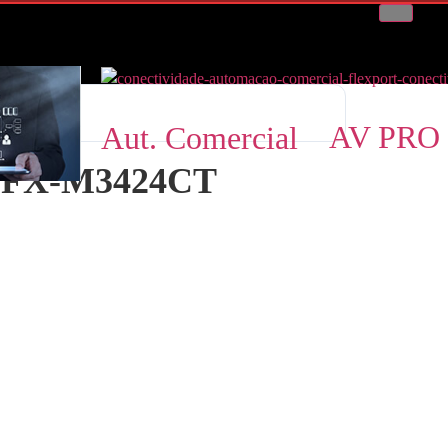
AV PRO
Aut. Comercial
o FX-M3424CT