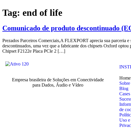
Tag:
end of life
Comunicado de produto descontinuado (E
Prezados Parceiros Comerciais,A FLEXPORT aprecia sua parceria e 
descontinuados, uma vez que a fabricante dos chipsets Oxford opto
Chipset F2122e Placa PCle 2 […]
INST
Home
Empresa brasileira de Soluções em Conectividade
Sobre
para Dados, Áudio e Vídeo
Blog
Cases
Suces
Infor
de co
Políti
Uso e
Priva