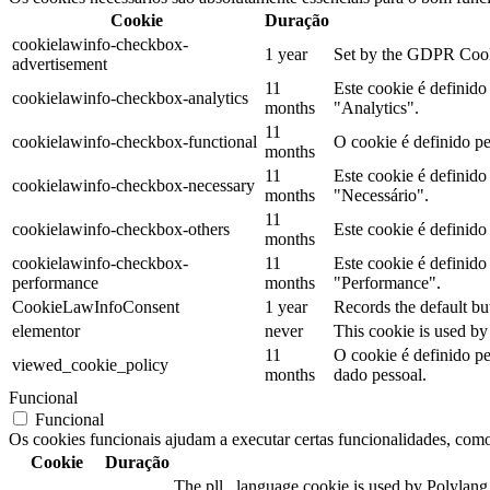
Cookie
Duração
cookielawinfo-checkbox-
1 year
Set by the GDPR Cookie
advertisement
11
Este cookie é definid
cookielawinfo-checkbox-analytics
months
"Analytics".
11
cookielawinfo-checkbox-functional
O cookie é definido p
months
11
Este cookie é definid
cookielawinfo-checkbox-necessary
months
"Necessário".
11
cookielawinfo-checkbox-others
Este cookie é definid
months
cookielawinfo-checkbox-
11
Este cookie é definid
performance
months
"Performance".
CookieLawInfoConsent
1 year
Records the default bu
elementor
never
This cookie is used by
11
O cookie é definido p
viewed_cookie_policy
months
dado pessoal.
Funcional
Funcional
Os cookies funcionais ajudam a executar certas funcionalidades, como 
Cookie
Duração
The pll _language cookie is used by Polylang 