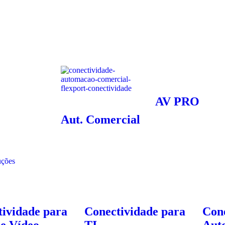
AV PRO
Aut. Comercial
uções
ividade para
Conectividade para
Con
e Vídeo
TI
Aut