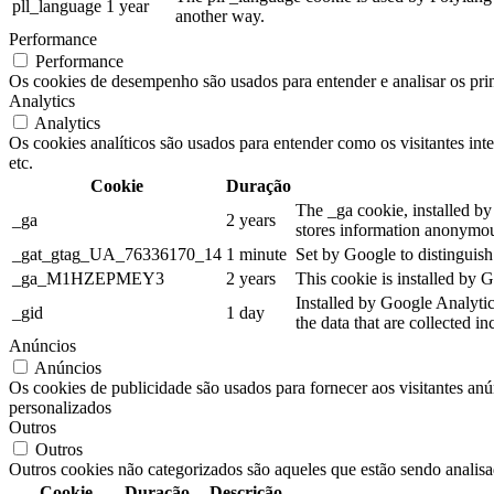
pll_language
1 year
another way.
Performance
Performance
Os cookies de desempenho são usados para entender e analisar os prin
Analytics
Analytics
Os cookies analíticos são usados para entender como os visitantes int
etc.
Cookie
Duração
The _ga cookie, installed by 
_ga
2 years
stores information anonymou
_gat_gtag_UA_76336170_14
1 minute
Set by Google to distinguish
_ga_M1HZEPMEY3
2 years
This cookie is installed by 
Installed by Google Analytic
_gid
1 day
the data that are collected i
Anúncios
Anúncios
Os cookies de publicidade são usados para fornecer aos visitantes anú
personalizados
Outros
Outros
Outros cookies não categorizados são aqueles que estão sendo analisa
Cookie
Duração
Descrição