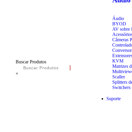
Áudio
BYOD
AV sobre 
Acessório
Câmeras 
Controlad
Conversor
Extensore
KVM
Buscar Produtos
Matrizes 
Multiview
×
Scaller
Splitters d
Switchers 
Suporte