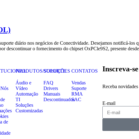
OL)
suporte diário nos negócios de Conectividade. Desejamos notificá-l
u por descontinuar o fornecimento do chipset OxPCle9S2, presente de
Inscreva-se
ITUCIONAL
PRODUTOS/SOLUÇÕES
SUPORTE
CONTATOS
Áudio e
FAQ
Vendas
Receba novidades 
 Nós
Vídeo
Drivers
Suporte
Automação
Manuais
RMA
 de
TI
Descontinuados
SAC
E-mail
so
Soluções
mações
Customizadas
okies
ca de
cidade