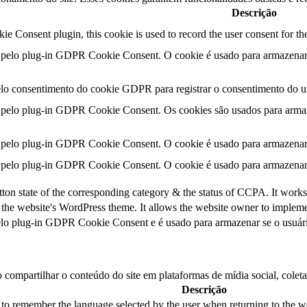
Descrição
 Consent plugin, this cookie is used to record the user consent for th
o pelo plug-in GDPR Cookie Consent. O cookie é usado para armazenar 
elo consentimento do cookie GDPR para registrar o consentimento do us
o pelo plug-in GDPR Cookie Consent. Os cookies são usados para armaz
o pelo plug-in GDPR Cookie Consent. O cookie é usado para armazenar 
o pelo plug-in GDPR Cookie Consent. O cookie é usado para armazenar 
tton state of the corresponding category & the status of CCPA. It works
 the website's WordPress theme. It allows the website owner to implemen
elo plug-in GDPR Cookie Consent e é usado para armazenar se o usuár
compartilhar o conteúdo do site em plataformas de mídia social, coletar
Descrição
to remember the language selected by the user when returning to the we