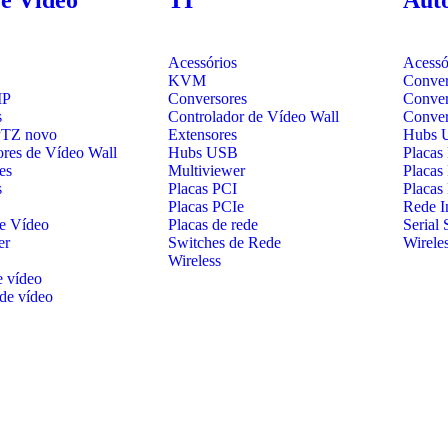
Acessórios
Acessó
KVM
Conver
IP
Conversores
Conver
s
Controlador de Vídeo Wall
Conve
PTZ
novo
Extensores
Hubs 
ores de Vídeo Wall
Hubs USB
Placas
es
Multiviewer
Placas
s
Placas PCI
Placas
Placas PCIe
Rede In
de Vídeo
Placas de rede
Serial 
er
Switches de Rede
Wirele
Wireless
e vídeo
de vídeo