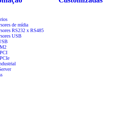
rios
sores de mídia
sores RS232 x RS485
rsores USB
USB
 M2
 PCI
 PCIe
dustrial
Server
ss