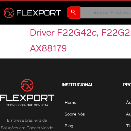
Driver F22G42c, F22G2
AX88179
INSTITUCIONAL
PR
Home
Áu
Sobre Nós
A
Empresa brasileira de
Blog
TI
Soluções em Conectividade