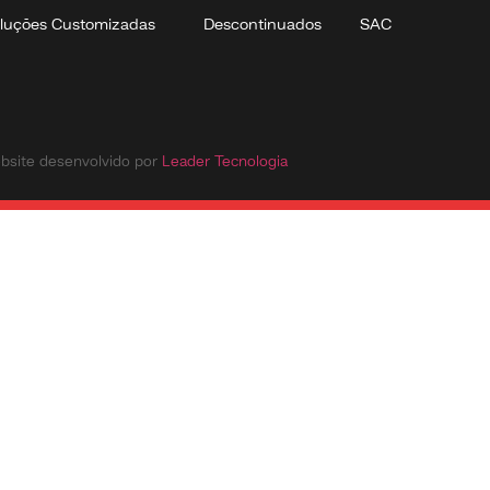
luções Customizadas
Descontinuados
SAC
bsite desenvolvido por
Leader Tecnologia