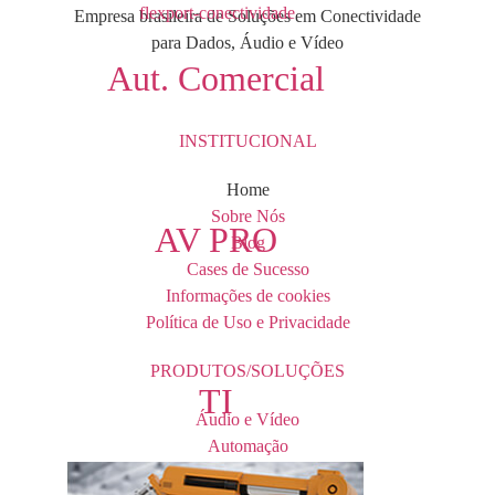
Empresa brasileira de Soluções em Conectividade
para Dados, Áudio e Vídeo
Aut. Comercial
INSTITUCIONAL
Home
Sobre Nós
AV PRO
Blog
Cases de Sucesso
Informações de cookies
Política de Uso e Privacidade
PRODUTOS/SOLUÇÕES
TI
Áudio e Vídeo
Automação
TI