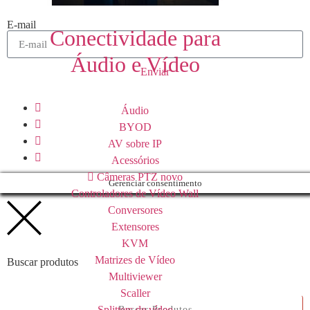
E-mail
Conectividade para
Áudio e Vídeo
Enviar
Áudio
BYOD
AV sobre IP
Acessórios
Câmeras PTZ
novo
Gerenciar consentimento
Controladores de Vídeo Wall
Conversores
Extensores
KVM
Matrizes de Vídeo
Buscar produtos
Multiviewer
Scaller
Splitters de vídeo