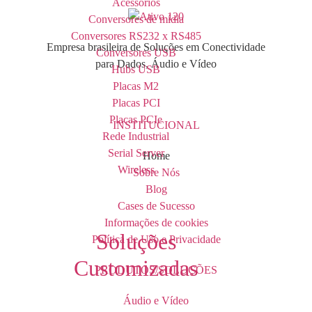
Acessórios
Conversores de mídia
Conversores RS232 x RS485
Empresa brasileira de Soluções em Conectividade
Conversores USB
para Dados, Áudio e Vídeo
Hubs USB
Placas M2
Placas PCI
Placas PCIe
INSTITUCIONAL
Rede Industrial
Serial Server
Home
Wireless
Sobre Nós
Blog
Cases de Sucesso
Informações de cookies
Soluções
Política de Uso e Privacidade
Customizadas
PRODUTOS/SOLUÇÕES
Áudio e Vídeo